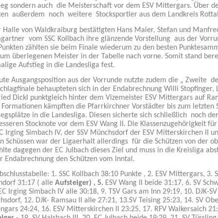
ieg sondern auch die Meisterschaft vor dem ESV Mittergars. Über de
ten außerdem noch weitere Stocksportler aus dem Landkreis Rottal
r Halle von Waldkraiburg bestätigten Hans Maier, Stefan und Manfre
artner vom SSC Kollbach ihre glänzende Vorstellung aus der Vorru
Punkten zählten sie beim Finale wiederum zu den besten Punktesamm
zum überlegenen Meister in der Tabelle nach vorne. Somit stand berei
alige Aufstieg in die Landesliga fest.
ute Ausgangsposition aus der Vorrunde nutzte zudem die „ Zweite 
chlagfinale behaupteten sich in der Endabrechnung Willi Stopfinger
ried Dickl punktgleich hinter dem Vizemeister ESV Mittergars auf R
 Formationen kämpften die Pfarrkirchner Vorstädter bis zum letzten 
iegsplätze in die Landesliga. Diesen sicherte sich schließlich noch 
esseren Stocknote vor dem ESV Wang II. Die Klassenzugehörigkeit für 
C Irging Simbach IV, der SSV Münchsdorf der ESV Mitterskirchen II un
en Schüssen war der Ligaerhalt allerdings für die Schützen von der 
hlte dagegen der EC Julbach dieses Ziel und muss in die Kreisliga abst
r Endabrechnung den Schützen vom Inntal.
bschlusstabelle: 1. SSC Kollbach 38:10 Punkte , 2. ESV Mittergars, 3.
dorf 31:17 ( alle
Aufsteiger) , 5.
ESV Wang II beide 31:17, 6. SV Sch
. EC Irging Simbach IV alle 30:18, 9. TSV Gars am Inn 29:19, 10. DJK-S
sdorf, 12. DJK- Ramsau II alle 27:21, 13.SV Teising 25:23, 14. SV Obe
ngars 24:24, 16. ESV Mitterskirchen II 23:25, 17. RFV Walkersaich 21: