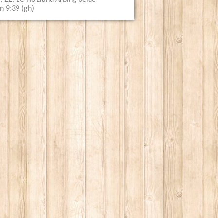
g , 22. EC Holzland Arbing beide
n 9:39 (gh)