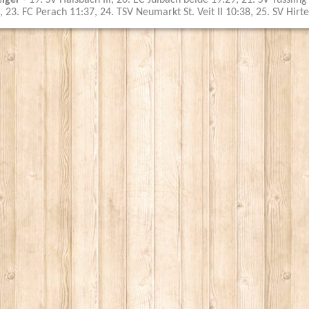
eiger
- 19. SV Halsbach III, 20. EC Julbach beide 19:29, 21. SV Tüsslin
, 23. FC Perach 11:37, 24. TSV Neumarkt St. Veit II 10:38, 25. SV Hirte