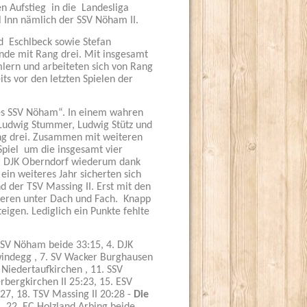
n Aufstieg in die Landesliga
 Inn nämlich der SSV Nöham II.
d Eschlbeck sowie Stefan
nde mit Rang drei. Mit insgesamt
lern und arbeiteten sich von Rang
ts vor den letzten Spielen der
des SSV Nöham“. In einem wahren
, Ludwig Stummer, Ludwig Stütz und
ang drei. Zusammen mit weiteren
Spiel um die insgesamt vier
der DJK Oberndorf wiederum dank
ein weiteres Jahr sicherten sich
d der TSV Massing II. Erst mit den
oberen unter Dach und Fach. Knapp
eigen. Lediglich ein Punkte fehlte
 SSV Nöham beide 33:15, 4. DJK
windegg , 7. SV Wacker Burghausen
V Niedertaufkirchen , 11. SSV
rbergkirchen II 25:23, 15. ESV
27, 18. TSV Massing II 20:28 -
Die