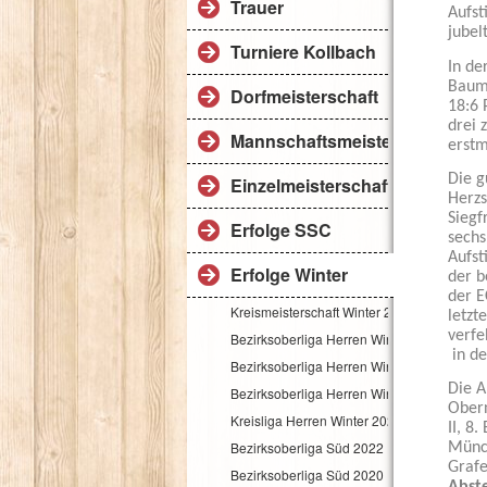
Trauer
Aufst
jubel
Turniere Kollbach
In de
Baumg
Dorfmeisterschaft
18:6 
drei 
Mannschaftsmeisterschaft
erstm
Die g
Einzelmeisterschaft
Herzs
Siegf
Erfolge SSC
sechs
Aufst
Erfolge Winter
der b
der E
Kreismeisterschaft Winter 2026
letzt
verfe
Bezirksoberliga Herren Winter 2025-26
in de
Bezirksoberliga Herren Winter 2025
Die A
Bezirksoberliga Herren Winter 2024
Obern
Kreisliga Herren Winter 2022
II, 8
Bezirksoberliga Süd 2022
Münch
Grafe
Bezirksoberliga Süd 2020