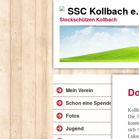
SSC Kollbach e.
Stockschützen Kollbach
Do
Mein Verein
Schon eine Spende
Koll
Fotos
Die S
konnt
Jugend
sich 
Lukas